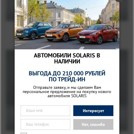
АВТОМОБИЛИ SOLARIS В
НАЛИЧИИ
ВЫГОДА ДО 210 000 РУБЛЕЙ
ПО ТРЕЙД-ИН
Отправьте заявку, и мы сделаем Вам
персональное предложение на покупку нового
автомобиля SOLARIS
Интересует
Нет, спасибо