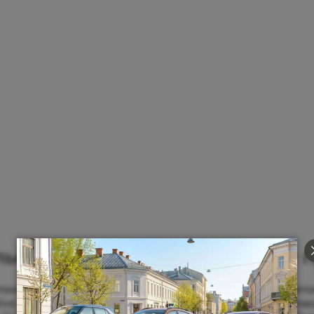
ильное производство и развитие
томобильном заводе АГР» было произведено 21 972 автом
ve Group) объявила о запуске на российском рынке ново