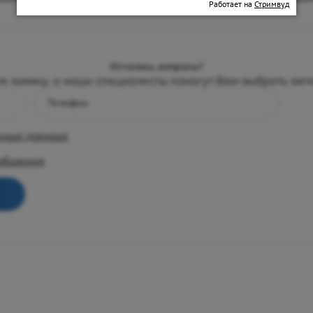
Работает на
Стримвуд
Остались вопросы?
те заявку, и наши специалисты помогут Вам выбрать авт
Телефон
ьных данных
ообщения