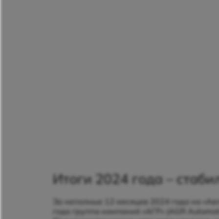
Итоги 2024 года – стаб
За неполные 12 месяцев 2024 года на «Ав
года группа компаний «АГР» (AGR Automoti